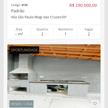
R$ 290.000,00
Código:
V172
Padrão
Vila São Paulo Mogi das Cruzes/SP
Área
Quartos
Banheiros
Vagas
-- m²
2
1
2
OPORTUNIDADE
VENDA / CASA