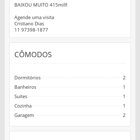
BAIXOU MUITO 415mil‼️
Agende uma visita
Cristiano Dias
11 97398-1877
CÔMODOS
Dormitórios
2
Banheiros
1
Suítes
1
Cozinha
1
Garagem
2