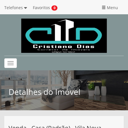
Telefones
Favoritos
Menu
0
Toggle
navigation
Detalhes do Imóvel