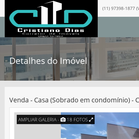
(11) 97398-1877 (
Detalhes do Imóvel
Venda - Casa (Sobrado em condomínio) - C
AMPLIAR GALERIA -
18 FOTOS