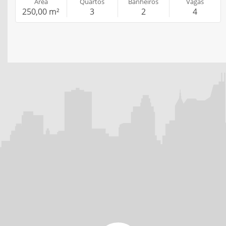
Área
Quartos
Banheiros
Vagas
250,00 m²
3
2
4