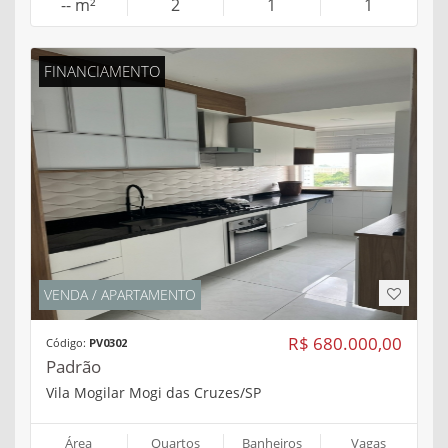
-- m²
2
1
1
FINANCIAMENTO
VENDA / APARTAMENTO
R$ 680.000,00
Código:
PV0302
Padrão
Vila Mogilar Mogi das Cruzes/SP
Área
Quartos
Banheiros
Vagas