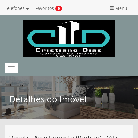
Telefones
Favoritos
Menu
0
Toggle
navigation
Detalhes do Imóvel